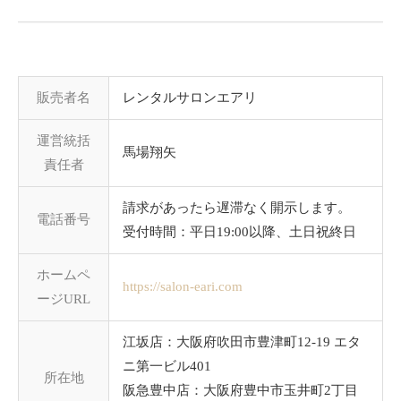
販売者名
レンタルサロンエアリ
運営統括
馬場翔矢
責任者
請求があったら遅滞なく開示します。
電話番号
受付時間：平日19:00以降、土日祝終日
ホームペ
https://salon-eari.com
ージURL
江坂店：大阪府吹田市豊津町12-19 エタ
ニ第一ビル401
所在地
阪急豊中店：大阪府豊中市玉井町2丁目