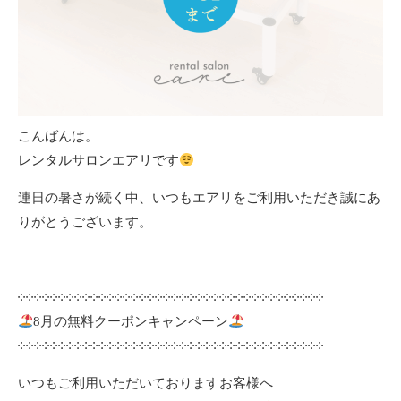
こんばんは。
レンタルサロンエアリです
連日の暑さが続く中、いつもエアリをご利用いただき誠にあ
りがとうございます。
༶༶༶༶༶༶༶༶༶༶༶༶༶༶༶༶༶༶༶༶༶༶༶༶༶༶༶༶༶༶༶༶༶༶༶༶༶༶
8月の無料クーポンキャンペーン
༶༶༶༶༶༶༶༶༶༶༶༶༶༶༶༶༶༶༶༶༶༶༶༶༶༶༶༶༶༶༶༶༶༶༶༶༶༶
いつもご利用いただいておりますお客様へ